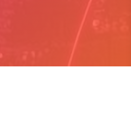
Hakkımızda
Arasana, kullanıcı odaklı tasarım anlayışıyla dijital
ürünler geliştiren bir teknoloji şirketidir. Şeffaflık,
yasal uyumluluk ve sürdürülebilir büyüme
ilkelerimizle hareket ederek, güvenilir ve yenilikçi